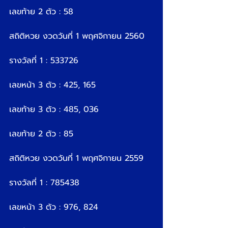
เลขท้าย 2 ตัว : 58
สถิติหวย งวดวันที่ 1 พฤศจิกายน 2560
รางวัลที่ 1 : 533726
เลขหน้า 3 ตัว : 425, 165
เลขท้าย 3 ตัว : 485, 036
เลขท้าย 2 ตัว : 85
สถิติหวย งวดวันที่ 1 พฤศจิกายน 2559
รางวัลที่ 1 : 785438
เลขหน้า 3 ตัว : 976, 824