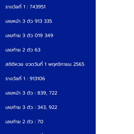
รางวัลที่ 1 : 743951
เลขหน้า 3 ตัว 913 335
เลขท้าย 3 ตัว 019 349
เลขท้าย 2 ตัว 63
สถิติหวย งวดวันที่ 1 พฤศจิกายน 2565
รางวัลที่ 1 : 913106
เลขหน้า 3 ตัว : 839, 722
เลขท้าย 3 ตัว : 343, 922
เลขท้าย 2 ตัว : 70