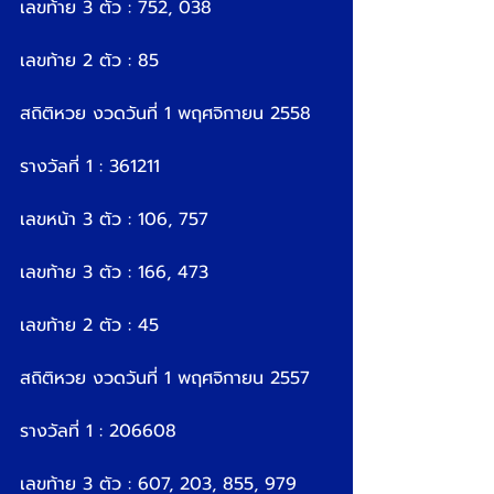
เลขท้าย 3 ตัว : 752, 038
เลขท้าย 2 ตัว : 85
สถิติหวย งวดวันที่ 1 พฤศจิกายน 2558
รางวัลที่ 1 : 361211
เลขหน้า 3 ตัว : 106, 757
เลขท้าย 3 ตัว : 166, 473
เลขท้าย 2 ตัว : 45
สถิติหวย งวดวันที่ 1 พฤศจิกายน 2557
รางวัลที่ 1 : 206608
เลขท้าย 3 ตัว : 607, 203, 855, 979