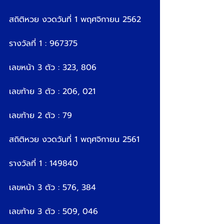
สถิติหวย งวดวันที่ 1 พฤศจิกายน 2562
รางวัลที่ 1 : 967375
เลขหน้า 3 ตัว : 323, 806
เลขท้าย 3 ตัว : 206, 021
เลขท้าย 2 ตัว : 79
สถิติหวย งวดวันที่ 1 พฤศจิกายน 2561
รางวัลที่ 1 : 149840
เลขหน้า 3 ตัว : 576, 384
เลขท้าย 3 ตัว : 509, 046