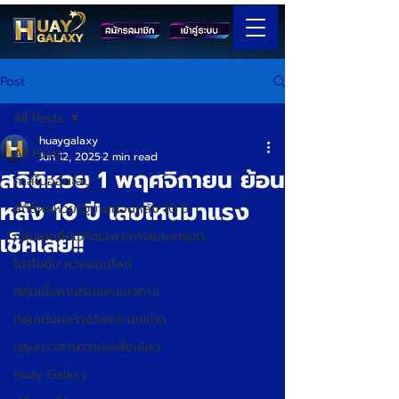
Post
All Posts
huaygalaxy
All Posts
Jun 12, 2025
2 min read
สถิติหวย 1 พฤศจิกายน ย้อน
คาสิโนออนไลน์
หลัง 10 ปี เลขไหนมาแรง
สถิติผลหวยรัฐบาลย้อนหลัง 10 ปี
เช็คเลย!!
กลุ่มเน้นคีย์เวิร์ดเฉพาะทางและเทรนด
โปรโมชั่น หวยออนไลน์
กลุ่มเนื้อหาเสริมและแนวทาง
กลุ่มเน้นผลรางวัลและเลขเด็ด
กลุ่มข่าวสารความเคลื่อนไหว
Huay Galaxy